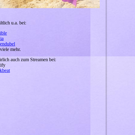
ltlich u.a. bei:
ible
ia
endubel
viele mehr.
rlich auch zum Streamen bei:
ify
kbeat