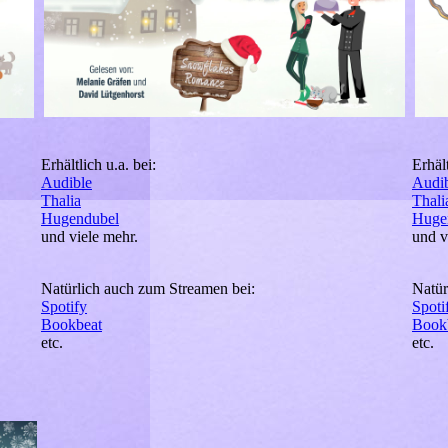
Erhältlich u.a. bei:
Erhält
Audible
Audi
Thalia
Thali
Hugendubel
Huge
und viele mehr.
und v
Natürlich auch zum Streamen bei:
Natür
Spotify
Spoti
Bookbeat
Book
etc.
etc.