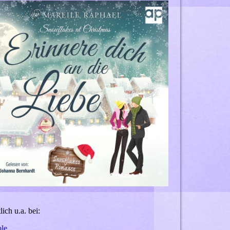
lich u.a. bei:
le