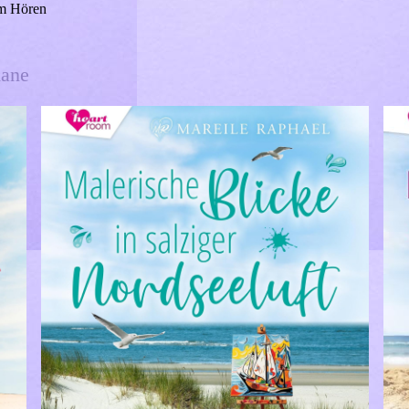
um Hören
mane