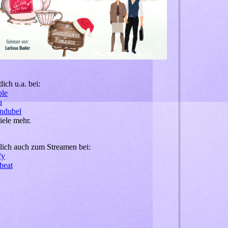
lich u.a. bei:
ble
a
ndubel
iele mehr.
lich auch zum Streamen bei:
fy
beat