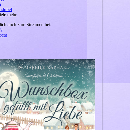
a
ndubel
iele mehr.
lich auch zum Streamen bei:
fy
beat