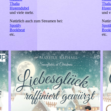
Thalia
Thali
Hugendubel
Huge
und viele mehr.
und v
Natürlich auch zum Streamen bei:
Natür
Spotify
Spoti
Bookbeat
Book
etc.
etc.